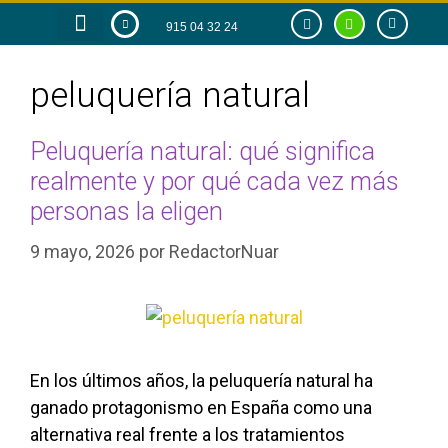
915 04 32 24
RAZÓN DE SER
TIENDA ONLINE
peluquería natural
Peluquería natural: qué significa
realmente y por qué cada vez más
personas la eligen
9 mayo, 2026
por
RedactorNuar
En los últimos años, la peluquería natural ha
ganado protagonismo en España como una
alternativa real frente a los tratamientos