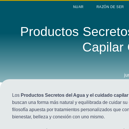
NUAR
RAZÓN DE SER
Productos Secreto
Capilar
ju
C
Los
Productos Secretos del Agua y el cuidado capila
buscan una forma más natural y equilibrada de cuidar su 
filosofía apuesta por tratamientos personalizados que co
bienestar, belleza y conexión con uno mismo.