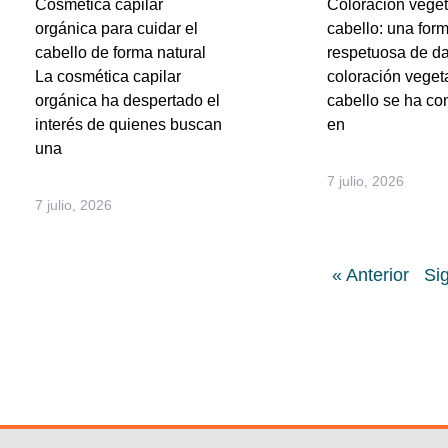
Cosmética capilar
Coloración veget
orgánica para cuidar el
cabello: una for
cabello de forma natural
respetuosa de da
La cosmética capilar
coloración vegeta
orgánica ha despertado el
cabello se ha co
interés de quienes buscan
en
una
7 julio, 2026
7 julio, 2026
« Anterior
Si