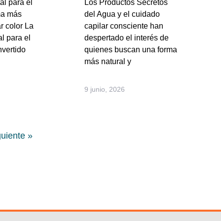
al para el
Los Productos Secretos
ma más
del Agua y el cuidado
r color La
capilar consciente han
l para el
despertado el interés de
nvertido
quienes buscan una forma
más natural y
9 junio, 2026
guiente »