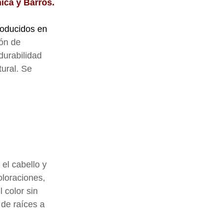
ica y Barros.
roducidos en
ión de
durabilidad
tural. Se
el cabello y
oloraciones,
 color sin
 de raíces a