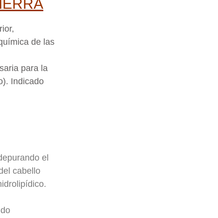
IERRA
ior,
química de las
saria para la
o). Indicado
 depurando el
del cabello
idrolipídico.
ido