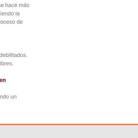
r se hace más
diendo la
roceso de
debilitados.
ibres.
en
ando un