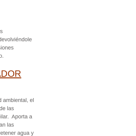
as
 devolviéndole
siones
o.
ADOR
 ambiental, el
de las
ilar. Aporta a
an las
retener agua y