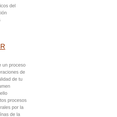
icos del
ción
s
OR
de un proceso
eraciones de
alidad de tu
olumen
ello
stos procesos
rales por la
ínas de la