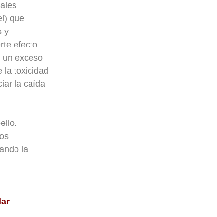
ales
el) que
s y
rte efecto
o un exceso
 la toxicidad
iar la caída
ello.
uos
tando la
lar