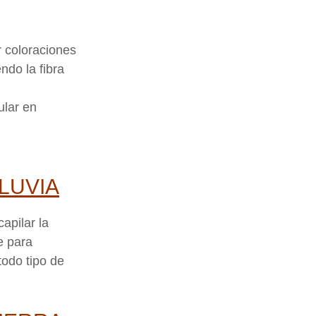
.
r coloraciones
ndo la fibra
ular en
LUVIA
capilar la
e para
todo tipo de