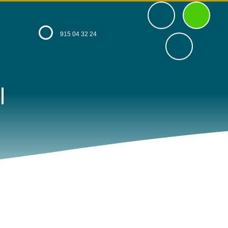
915 04 32 24
l