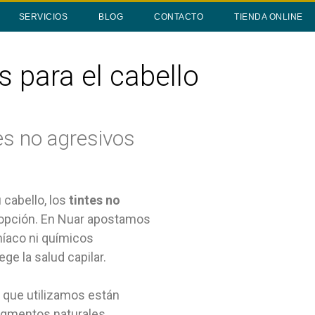
SERVICIOS
BLOG
CONTACTO
TIENDA ONLINE
s para el cabello
tes no agresivos
 cabello, los
tintes no
 opción. En Nuar apostamos
níaco ni químicos
ge la salud capilar.
que utilizamos están
igmentos naturales,