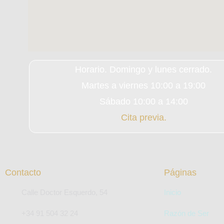
Horario. Domingo y lunes cerrado.
Martes a viernes 10:00 a 19:00
Sábado 10:00 a 14:00
Cita previa.
Contacto
Páginas
Calle Doctor Esquerdo, 54
Inicio
+34 91 504 32 24
Razón de Ser