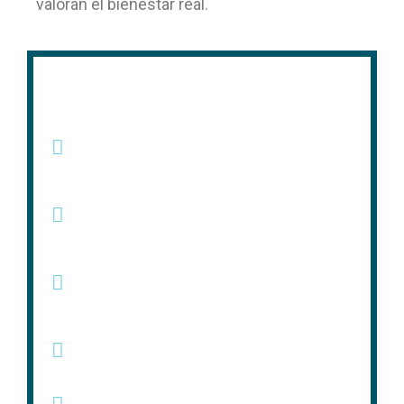
valoran el bienestar real.
Contacto
Ver mapa. Calle Doctor
Esquerdo, 54
Llamar. +34 91 504 32 24
Enviar correo.
nuarpeluqueros@gmail.com
Enviar mensaje. WhatsApp