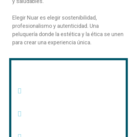
y saludables.
Elegir Nuar es elegir sostenibilidad,
profesionalismo y autenticidad. Una
peluquería donde la estética y la ética se unen
para crear una experiencia única.
Contacto
Ver mapa. Calle Doctor
Esquerdo, 54
Llamar. +34 91 504 32 24
Enviar correo.